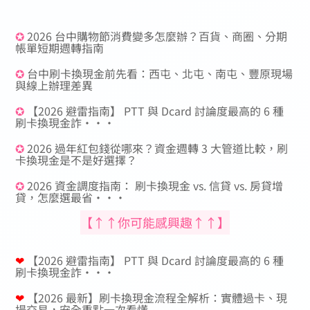
✪
2026 台中購物節消費變多怎麼辦？百貨、商圈、分期
帳單短期週轉指南
✪
台中刷卡換現金前先看：西屯、北屯、南屯、豐原現場
與線上辦理差異
✪
【2026 避雷指南】 PTT 與 Dcard 討論度最高的 6 種
刷卡換現金詐···
✪
2026 過年紅包錢從哪來？資金週轉 3 大管道比較，刷
卡換現金是不是好選擇？
✪
2026 資金調度指南： 刷卡換現金 vs. 信貸 vs. 房貸增
貸，怎麼選最省···
【↑↑你可能感興趣↑↑】
❤
【2026 避雷指南】 PTT 與 Dcard 討論度最高的 6 種
刷卡換現金詐···
❤
【2026 最新】刷卡換現金流程全解析：實體過卡、現
場交易，安全重點一次看懂