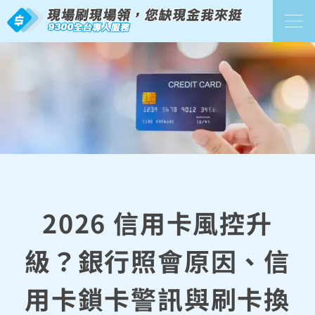
2026 信用卡風控升
級？銀行照會原因、信
用卡鎖卡警訊與刷卡換