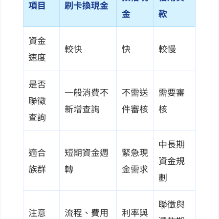
項目
刷卡換現金
金
款
資金
較快
快
較慢
速度
是否
一般消費不
不需送
需要審
聯徵
新增查詢
件審核
核
查詢
中長期
適合
短期資金週
緊急現
資金規
族群
轉
金需求
劃
聯徵與
注意
流程、費用
利率與