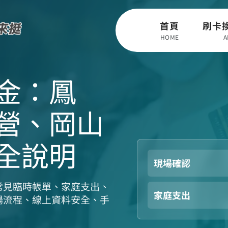
首頁
刷卡
HOME
A
金：鳳
營、岡山
全說明
現場確認
常見臨時帳單、家庭支出、
家庭支出
場流程、線上資料安全、手
。